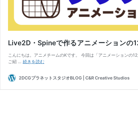
Live2D・Spineで作るアニメーション
こんにちは。アニメチームのKです。 今回は「アニメーションの12原
Live2D・
ご紹 …
続きを読む
Spine
で
2DCGプラネットスタジオBLOG | C&R Creative Studios
作
る
ア
ニ
メ
ー
シ
ョ
ン