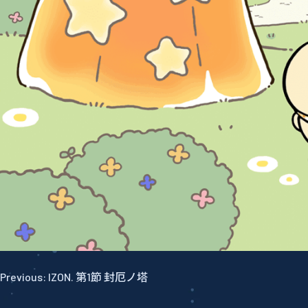
Previous:
IZON. 第1節 封厄ノ塔
投