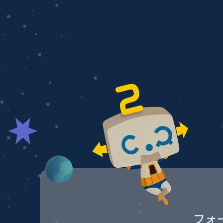
稿
ナ
ビ
ゲー
ショ
ン
フォ