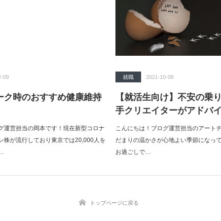
2-09
就職
2021-10-08
ーク時のおすすめ健康維持
【就活生向け】不安の乗
手クリエイターがアドバ
グ運営担当の岡本です！現在新型コロナ
こんにちは！ブログ運営担当のアート
株が流行しており東京では20,000人を
だまりの温かさが心地よい季節になっ
…
お過ごしで…
トップページに戻る