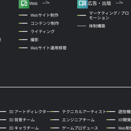
Web
広告・出版
マーケティング / プロ
Webサイト制作
モーション
コンテンツ制作
体制構築
ライティング
発
撮影
Webサイト運用移管
3D アートディレクター
テクニカルアーティスト
遊技機
3D 背景チーム
エンジニアチーム
XR開
3D キャラチーム
ゲームプロデュース
Web