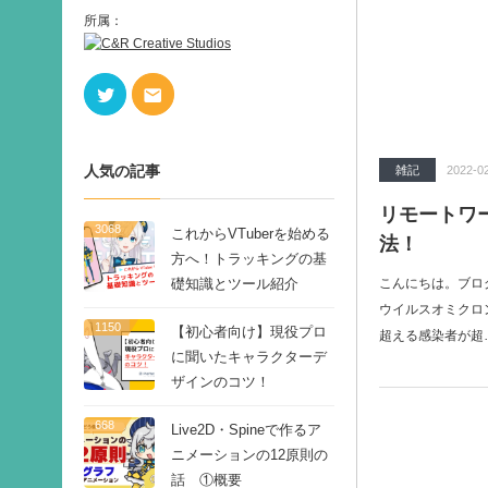
所属：
Twitter
Contact
人気の記事
雑記
2022-0
リモートワ
3068
これからVTuberを始める
法！
方へ！トラッキングの基
礎知識とツール紹介
こんにちは。ブロ
ウイルスオミクロン
1150
【初心者向け】現役プロ
超える感染者が超
に聞いたキャラクターデ
ザインのコツ！
668
Live2D・Spineで作るア
ニメーションの12原則の
話 ①概要