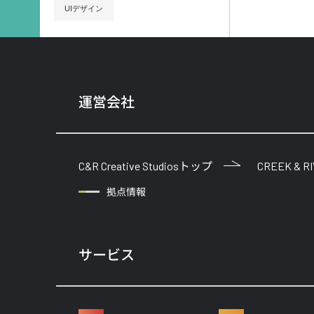
UIデザイン
運営会社
C&R Creative Studiosトップ
CREEK & R
拠点情報
サービス