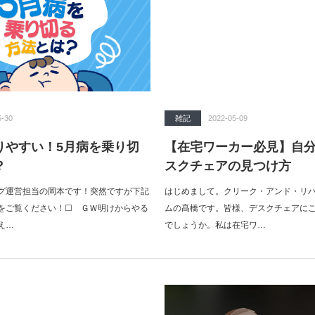
5-30
雑記
2022-05-09
りやすい！5月病を乗り切
【在宅ワーカー必見】自
？
スクチェアの見つけ方
グ運営担当の岡本です！突然ですが下記
はじめまして。クリーク・アンド・リ
をご覧ください！☐ ＧＷ明けからやる
ムの髙橋です。皆様、デスクチェアに
え…
でしょうか。私は在宅ワ…