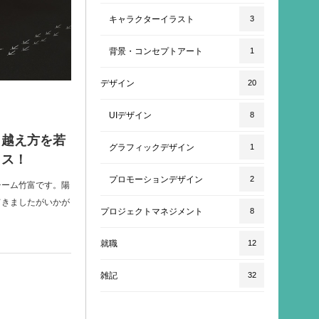
キャラクターイラスト
3
背景・コンセプトアート
1
デザイン
20
UIデザイン
8
り越え方を若
グラフィックデザイン
1
イス！
プロモーションデザイン
2
チーム竹富です。陽
てきましたがいかが
プロジェクトマネジメント
8
就職
12
雑記
32