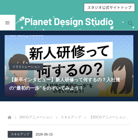
スタジオ公式サイトトップ
サイト内検索
サイト内検索
イラストレーション
VTuber
スキルアップ
プロジェクトマネジメント
VTuber
スキルアップ
プロジェクトマネジメント
スキルアップ
スキルアップ
就職
2022-07-19
2026-01-07
2026-01-07
2025-07-01
2025-10-28
2026-03-05
2026-03-05
2025-11-01
2026-05-18
2026-06-08
【新卒インタビュー】新人研修って何するの？入社後
アニメチームポートフォリオ 「いるるのお部屋」背景
アニメーション ポートフォリオのススメ～構成とイラス
【若手PMインタビュー】チームのリアルと、これからの
VTuberモデル「プラネちゃん」のご紹介 #Live2DShowc
アニメーション ポートフォリオのススメ～書類選考と中
リモート時代のプロジェクトマネジメント・これからの
Live2D・Spineで作るアニメーションの12原則の話 ①
Live2D・Spineで作るアニメーションの12原則の話 ②
【就活生向け】新卒入社デザイナーに聞く「ゲーム業界
の“最初の一歩”をのぞいてみよう！
アニメーション
ト～
展望
ase
途採用～
課題
概要
カーブを使いこなそう
のポートフォリオ制作」ポイント
2DCGアニメーション
スキルアップ
【2DCGアニメーション講座】タメツメで重さを操り見せ場を作ろう
スキルアップ
2026-06-15